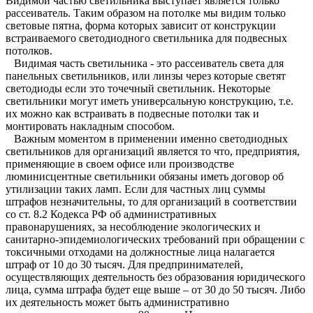
Видимой частью светильника выступает является только
рассеиватель. Таким образом на потолке мы видим только
световые пятна, форма которых зависит от конструкции
встраиваемого светодиодного светильника для подвесных
потолков.
Видимая часть светильника - это рассеиватель света для
панельных светильников, или линзы через которые светят
светодиоды если это точечный светильник. Некоторые
светильники могут иметь универсальную конструкцию, т.е.
их можно как встраивать в подвесные потолки так и
монтировать накладным способом.
Важным моментом в применении именно светодиодных
светильников для организаций является то что, предприятия,
применяющие в своем офисе или производстве
люминисцентные светильники обязаны иметь договор об
утилизации таких ламп. Если для частных лиц суммы
штрафов незначительны, то для организаций в соответствии
со ст. 8.2 Кодекса РФ об административных
правонарушениях, за несоблюдение экологических и
санитарно-эпидемиологических требований при обращении с
токсичными отходами на должностные лица налагается
штраф от 10 до 30 тысяч. Для предпринимателей,
осуществляющих деятельность без образования юридического
лица, сумма штрафа будет еще выше – от 30 до 50 тысяч. Либо
их деятельность может быть административно